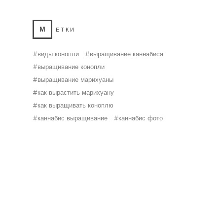
М
ЕТКИ
виды конопли
выращивание каннабиса
выращивание конопли
выращивание марихуаны
как вырастить марихуану
как выращивать коноплю
каннабис выращивание
каннабис фото