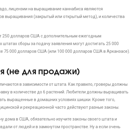
радо, лицензии на выращивание каннабиса являются
ов выращивания (закрытый или открытый метод), и количества
 от 250 долларов США с дополнительным ежегодным
 штатах сборы за подачу заявления могут достигать 25 000
 75 000 долларов США (или 100 000 долларов США в Арканзасе).
я (не для продажи)
ичаются в зависимости от штата. Как правило, гроверы должны
равку в количестве до 6 растений. Любители должны выращивать
вать выращенные в домашних условиях шишки. Кроме того,
дицинской и рекреационной часто действуют разные законы.
у дома в США, обязательно изучите законы своего штата и
дали от людей и в замкнутом пространстве. Ну а если очень