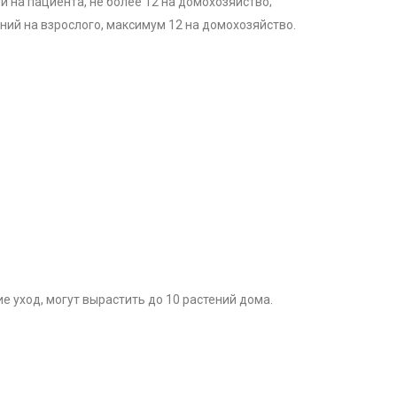
й на пациента, не более 12 на домохозяйство;
ний на взрослого, максимум 12 на домохозяйство.
 уход, могут вырастить до 10 растений дома.