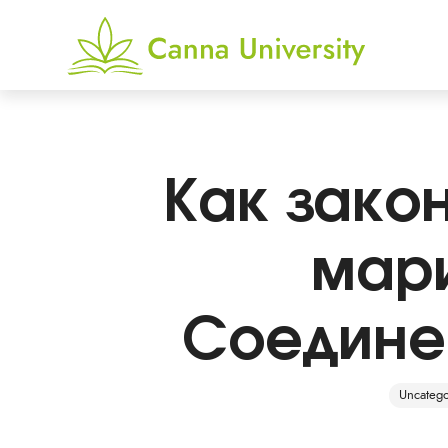
Just another WordPress site
Как зако
мари
Соедине
Uncatego