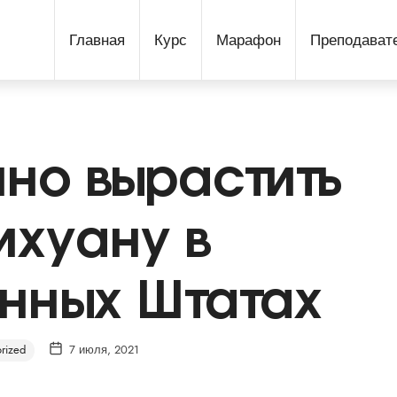
Главная
Курс
Марафон
Преподават
нно вырастить
хуану в
нных Штатах
rized
7 июля, 2021